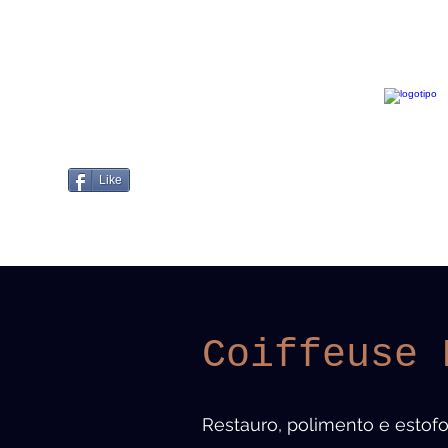
Like
Coiffeuse 
Restauro, polimento e estof